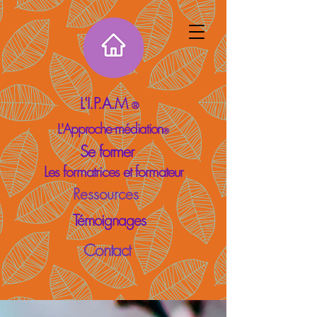
L'I.P.A.M
®
L'Approche-médiation
®
Se former
Les formatrices et formateur
Ressources
Témoignages
Contact