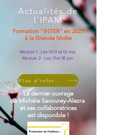
Actualités de
l'IPAM
Formation "INTER" en 2027
à la Grande Motte
Module 1 : Les 10,11 et 12 mai
Module 2 : Les 17et 18 juin
Plus d'informations
Le dernier ouvrage
de Michèle
Savourey-Alezra
et ses collaboratrices
est disponible !