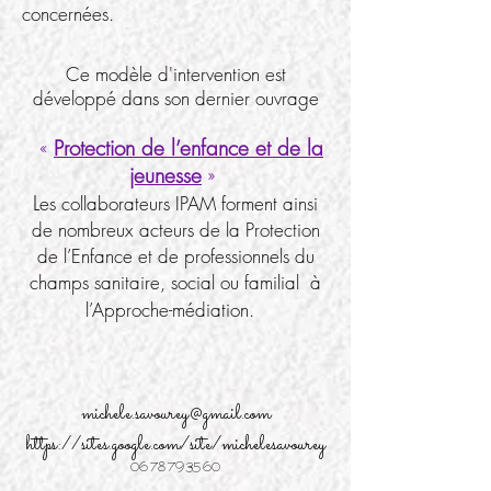
concernées.
Ce modèle d'intervention est
développé dans son dernier ouvrage
«
Protection de l’enfance et de la
jeunesse
»
L
es collaborateurs IPAM forment ainsi
de nombreux acteurs de la Protection
de l’Enfance et de professionnels du
champs sanitaire, social ou familial à
l’Approche-médiation.
michele.savourey@gmail.com
https://sites.google.com/site/michelesavourey
06 78 79 35 60