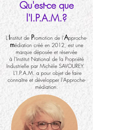
Qu'est-ce que
l'I.P.A.M.?
I
P
A
L'
nstitut de
romotion de l'
pproche-
m
édiation créé en 2012, est une
marque déposée et réservée
à l'Institut National de la Propriété
Industrielle par Michèle SAVOUREY.
L'I.P.A.M. a pour objet de faire
connaître et développer l'Approche-
médiation.