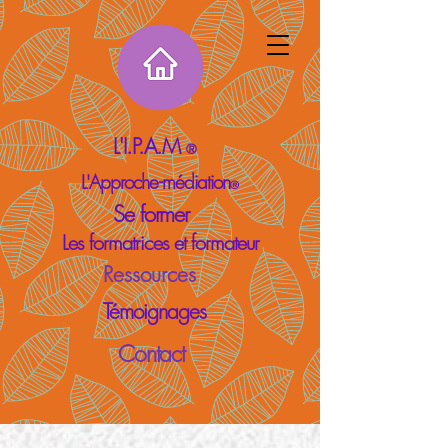
L'I.P.A.M
®
L'Approche-médiation
®
Se former
Les formatrices et formateur
Ressources
Témoignages
Contact