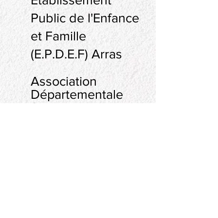
Public de l'Enfance
et Famille
(E.P.D.E.F) Arras
Association
Départementale
Sauvegarde de
l'Enfance à l'Adulte
de l'Oise (ADSEAO)
PEP 62
Maison d'enfants à caractère social -
Campagne les hesdin