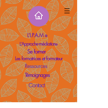
L'I.P.A.M
®
L'Approche-médiation
®
Se former
Les formatrices et formateur
Ressources
Témoignages
Contact