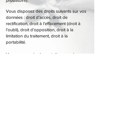
probatoire).
Vous disposez des droits suivants sur vos
données : droit d’accès, droit de
rectification, droit à l’effacement (droit à
l’oubli), droit d’opposition, droit à la
limitation du traitement, droit à la
portabilité.
Vous pouvez également disposer de
droits complémentaires nationaux, comme
de définir le sort de vos données
personnelles après votre décès.
Pour exercer ces droits, merci d’adresser
votre demande à :
ipam@approchemediation.com
Institut de Promotion de
l'Approche-médiation
IPAM - Marque déposée à l'INPI
"Approche-médiation"® - Titre