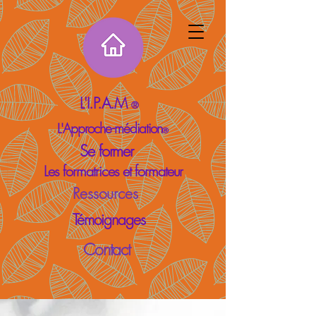
L'I.P.A.M
®
L'Approche-médiation
®
Se former
Les formatrices et formateur
Ressources
Témoignages
Contact