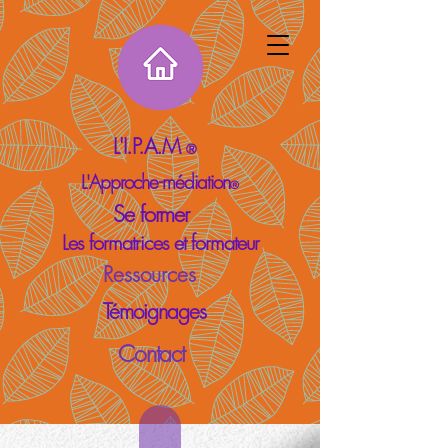
L'I.P.A.M
®
L'Approche-médiation
®
Se former
Les formatrices et formateur
Ressources
Témoignages
Contact